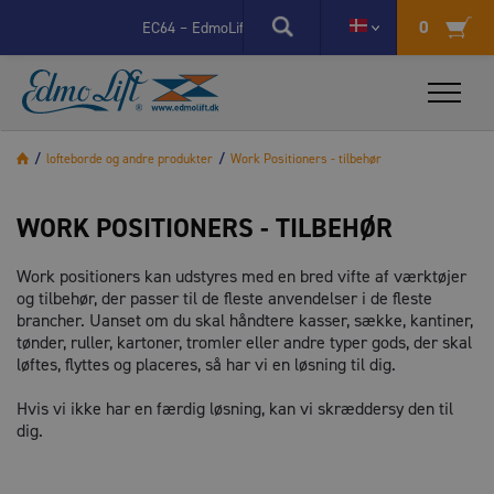
X
0
EC64 – EdmoLifts nye elstyring går videre til næste fase
EdmoLift l
/
lofteborde og andre produkter
/
Work Positioners - tilbehør
WORK POSITIONERS - TILBEHØR
Work positioners kan udstyres med en bred vifte af værktøjer
og tilbehør, der passer til de fleste anvendelser i de fleste
brancher. Uanset om du skal håndtere kasser, sække, kantiner,
tønder, ruller, kartoner, tromler eller andre typer gods, der skal
løftes, flyttes og placeres, så har vi en løsning til dig.
Hvis vi ikke har en færdig løsning, kan vi skræddersy den til
dig.