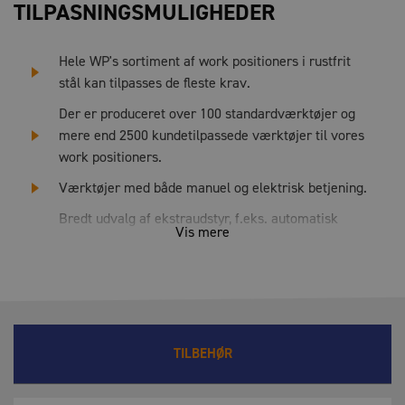
TILPASNINGSMULIGHEDER
Hele WP's sortiment af work positioners i rustfrit
stål kan tilpasses de fleste krav.
Der er produceret over 100 standardværktøjer og
mere end 2500 kundetilpassede værktøjer til vores
work positioners.
Værktøjer med både manuel og elektrisk betjening.
Bredt udvalg af ekstraudstyr, f.eks. automatisk
Vis mere
lastnivellering, quick releases, kontravægte,
litiumbatterier og ladestationer.
TILBEHØR