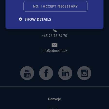
SPANISH
EdmoLift Danmark
NO, I ACCEPT NECESSARY
Niels Jernes Vej 10
DK-9220 Aalborg Ø
SHOW DETAILS
Danmark
+45 78 73 74 70
info@edmolift.dk
Genveje