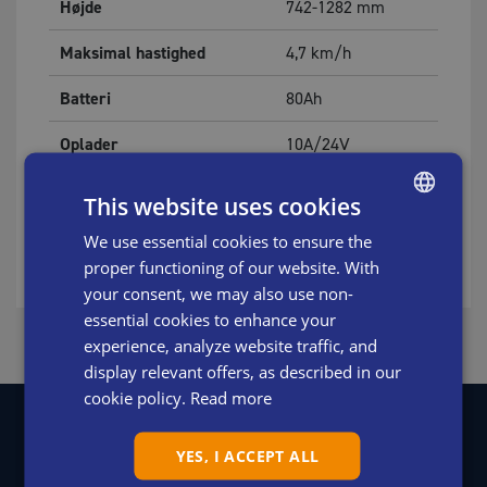
Højde
742-1282
mm
Maksimal hastighed
4,7
km/h
Batteri
80Ah
Oplader
10A/24V
Motoreffekt
600W
This website uses cookies
Vægt inkl. batteri
300
kg
We use essential cookies to ensure the
ENGLISH
proper functioning of our website. With
SWEDISH
your consent, we may also use non-
DANISH
essential cookies to enhance your
experience, analyze website traffic, and
DUTCH
display relevant offers, as described in our
FRENCH
cookie policy.
Read more
GERMAN
YES, I ACCEPT ALL
ITALIAN