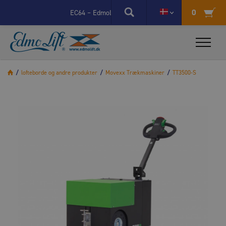
X
0
EC64 – EdmoLifts nye elstyring går videre til næste fase
/
lofteborde og andre produkter
/
Movexx Trækmaskiner
/
TT3500-S
X