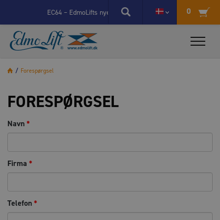
X
0
EC64 – EdmoLifts nye elstyring går videre til næste fase
EdmoLi
/
Forespørgsel
FORESPØRGSEL
Navn
*
Firma
*
Telefon
*