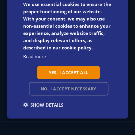
ENGLISH
We use essential cookies to ensure the
proper functioning of our website.
SWEDISH
With your consent, we may also use
EdmoLift Danmark
non-essential cookies to enhance your
DANISH
Niels Jernes Vej 10
DK-9220 Aalborg Ø
experience, analyze website traffic,
DUTCH
Danmark
and display relevant offers, as
described in our cookie policy.
FRENCH
Read more
+45 78 73 74 70
GERMAN
ITALIAN
YES, I ACCEPT ALL
info@edmolift.dk
SPANISH
NO, I ACCEPT NECESSARY
SHOW DETAILS